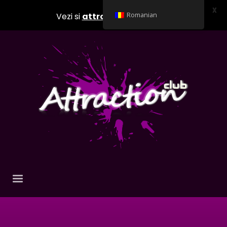
X
Vezi si
attractionclub.ro
Romanian