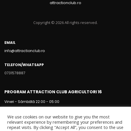
attractionclub.ro
Copyright © 2026 All rights reserved.
EMAIL
info@attractionclub.ro
TELEFON/WHATSAPP
0731578887
PROGRAM ATTRACTION CLUB AGRICULTORI 16
Vineri - Sâmbătă 22:00 - 05:00
We use cookies on our website to give you the most
relevant experience by remembering your preferences and
repeat visits. By clicking “Accept All”, you consent to the use