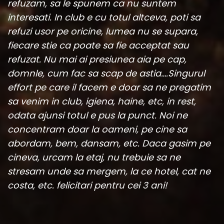
refuzam, sa le spunem ca nu suntem
interesati. In club e cu totul altceva, poti sa
refuzi usor pe oricine, lumea nu se supara,
fiecare stie ca poate sa fie acceptat sau
refuzat. Nu mai ai presiunea aia pe cap,
domnle, cum fac sa scap de astia….Singurul
effort pe care il facem e doar sa ne pregatim
sa venim in club, igiena, haine, etc, in rest,
odata ajunsi totul e pus la punct. Noi ne
concentram doar la oameni, pe cine sa
abordam, bem, dansam, etc. Daca gasim pe
cineva, urcam la etaj, nu trebuie sa ne
stresam unde sa mergem, la ce hotel, cat ne
costa, etc. felicitari pentru cei 3 ani!