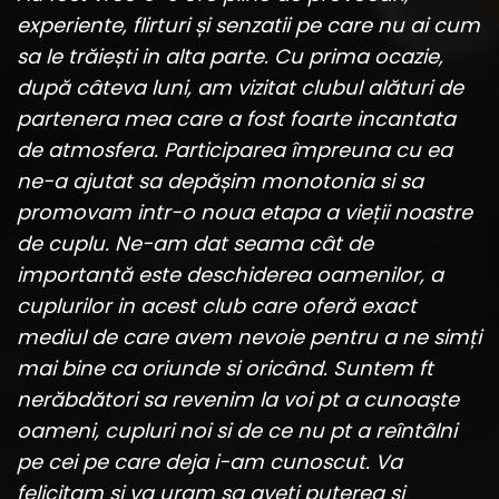
experiente, flirturi și senzatii pe care nu ai cum
sa le trăiești in alta parte. Cu prima ocazie,
după câteva luni, am vizitat clubul alături de
partenera mea care a fost foarte incantata
de atmosfera. Participarea împreuna cu ea
ne-a ajutat sa depășim monotonia si sa
promovam intr-o noua etapa a vieții noastre
de cuplu. Ne-am dat seama cât de
importantă este deschiderea oamenilor, a
cuplurilor in acest club care oferă exact
mediul de care avem nevoie pentru a ne simți
mai bine ca oriunde si oricând. Suntem ft
nerăbdători sa revenim la voi pt a cunoaște
oameni, cupluri noi si de ce nu pt a reîntâlni
pe cei pe care deja i-am cunoscut. Va
felicitam si va uram sa aveți puterea si