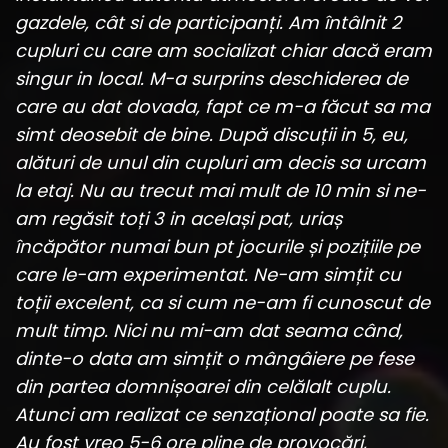
gazdele, cât si de participanți. Am întâlnit 2
cupluri cu care am socializat chiar dacă eram
singur in local. M-a surprins deschiderea de
care au dat dovada, fapt ce m-a făcut sa ma
simt deosebit de bine. După discuții in 5, eu,
alături de unul din cupluri am decis sa urcam
la etaj. Nu au trecut mai mult de 10 min si ne-
am regăsit toți 3 in același pat, uriaș
încăpător numai bun pt jocurile și pozițiile pe
care le-am experimentat. Ne-am simțit cu
toții excelent, ca si cum ne-am fi cunoscut de
mult timp. Nici nu mi-am dat seama când,
dinte-o data am simțit o mângâiere pe fese
din partea domnișoarei din celălalt cuplu.
Atunci am realizat ce senzațional poate sa fie.
Au fost vreo 5-6 ore pline de provocări,