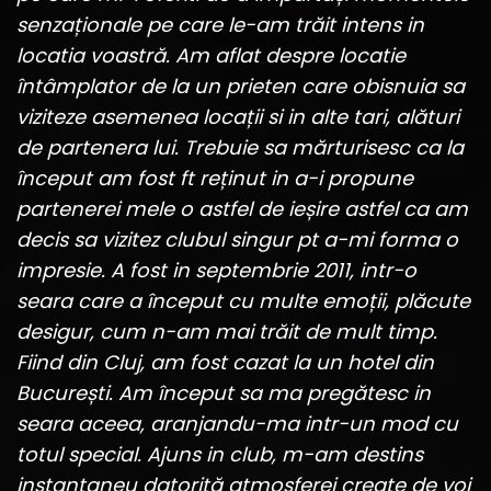
senzaționale pe care le-am trăit intens in
locatia voastră. Am aflat despre locatie
întâmplator de la un prieten care obisnuia sa
viziteze asemenea locații si in alte tari, alături
de partenera lui. Trebuie sa mărturisesc ca la
început am fost ft reținut in a-i propune
partenerei mele o astfel de ieșire astfel ca am
decis sa vizitez clubul singur pt a-mi forma o
impresie. A fost in septembrie 2011, intr-o
seara care a început cu multe emoții, plăcute
desigur, cum n-am mai trăit de mult timp.
Fiind din Cluj, am fost cazat la un hotel din
București. Am început sa ma pregătesc in
seara aceea, aranjandu-ma intr-un mod cu
totul special. Ajuns in club, m-am destins
instantaneu datorită atmosferei create de voi