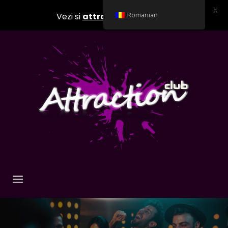
X
Vezi si
attractionclub.ro
Romanian