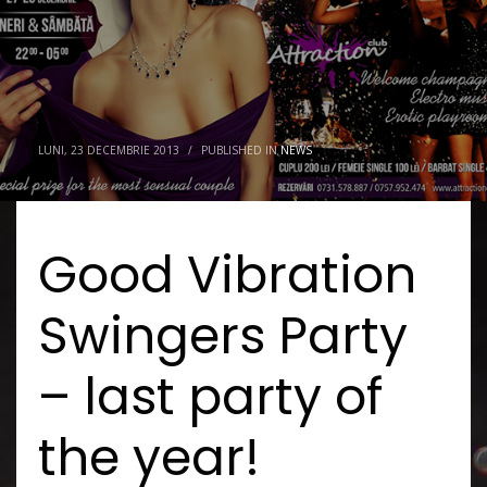
LUNI, 23 DECEMBRIE 2013
/
PUBLISHED IN
NEWS
Good Vibration
Swingers Party
– last party of
the year!