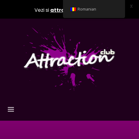
X
Vezi si
attractionclub.ro
Romanian