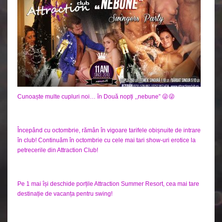
Cunoaște multe cupluri noi… în Două nopți ,,nebune” 😜😜
Începând cu octombrie, rămân în vigoare tarifele obișnuite de intrare
în club! Continuăm în octombrie cu cele mai tari show-uri erotice la
petrecerile din Attraction Club!
Pe 1 mai își deschide porțile Attraction Summer Resort, cea mai tare
destinație de vacanța pentru swing!