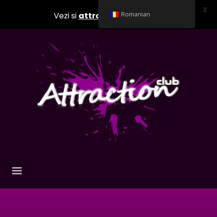
X
Vezi si
attractionclub.ro
Romanian