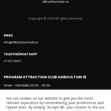
attractionclub.ro
Copyright © 2026 All rights reserved.
EMAIL
info@attractionclub.ro
TELEFON/WHATSAPP
0731578887
PROGRAM ATTRACTION CLUB AGRICULTORI 16
Vineri - Sâmbătă 22:00 - 05:00
We use cookies on our website to give you the most
relevant experience by remembering your preferences and
repeat visits. By clicking “Accept All”, you consent to the use