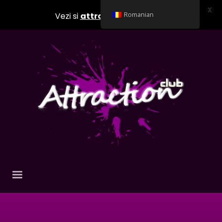
X
Vezi si
attractionclub.ro
Romanian