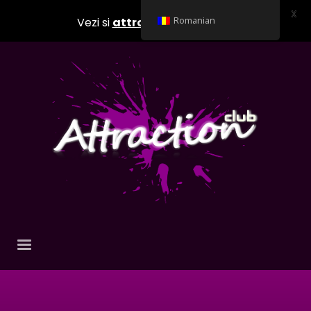
X
Vezi si
attractionclub.ro
Romanian