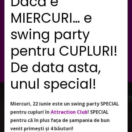
Dacă e
MIERCURI… e
swing party
pentru CUPLURI!
De data asta,
unul special!
Miercuri, 22 iunie este un swing party SPECIAL
pentru
cupluri
în
Attraction Club
! SPECIAL
pentru că în plus faţa de şampania de bun
venit primeşti şi 4 băuturi!