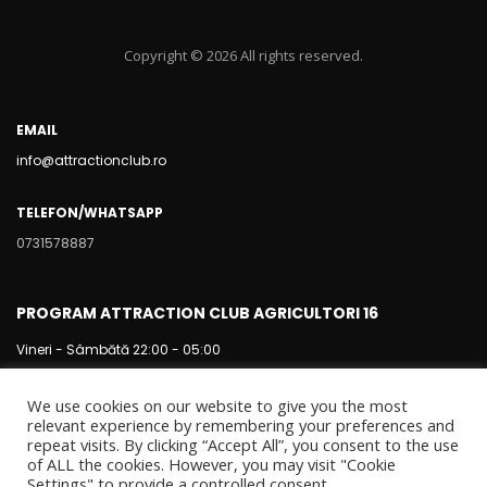
Copyright © 2026 All rights reserved.
EMAIL
info@attractionclub.ro
TELEFON/WHATSAPP
0731578887
PROGRAM ATTRACTION CLUB AGRICULTORI 16
Vineri - Sâmbătă 22:00 - 05:00
We use cookies on our website to give you the most
relevant experience by remembering your preferences and
repeat visits. By clicking “Accept All”, you consent to the use
of ALL the cookies. However, you may visit "Cookie
Settings" to provide a controlled consent.