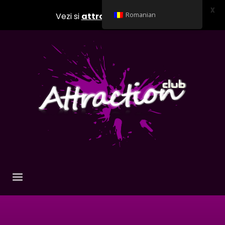
X
Vezi si
attractionclub.ro
Romanian