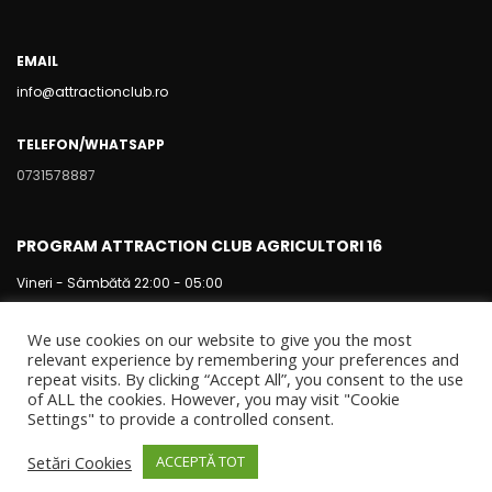
EMAIL
info@attractionclub.ro
TELEFON/WHATSAPP
0731578887
PROGRAM ATTRACTION CLUB AGRICULTORI 16
Vineri - Sâmbătă 22:00 - 05:00
We use cookies on our website to give you the most
relevant experience by remembering your preferences and
repeat visits. By clicking “Accept All”, you consent to the use
of ALL the cookies. However, you may visit "Cookie
Settings" to provide a controlled consent.
Setări Cookies
ACCEPTĂ TOT