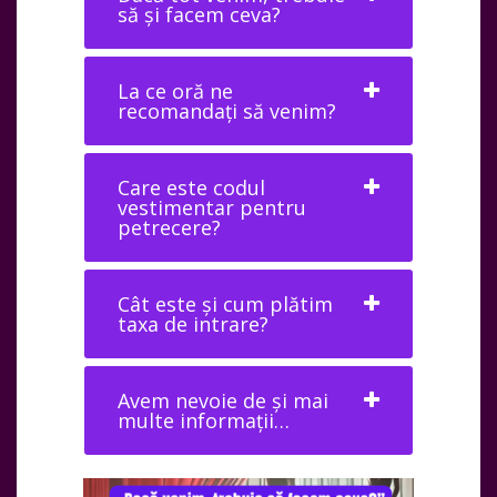
să și facem ceva?
La ce oră ne
recomandați să venim?
Care este codul
vestimentar pentru
petrecere?
Cât este și cum plătim
taxa de intrare?
Avem nevoie de și mai
multe informații…