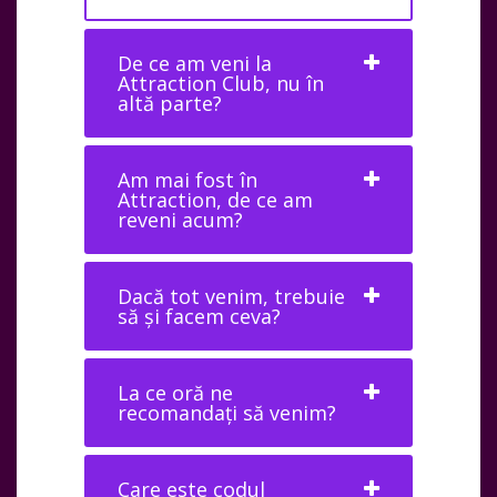
De ce am veni la
Attraction Club, nu în
altă parte?
Am mai fost în
Attraction, de ce am
reveni acum?
Dacă tot venim, trebuie
să și facem ceva?
La ce oră ne
recomandați să venim?
Care este codul