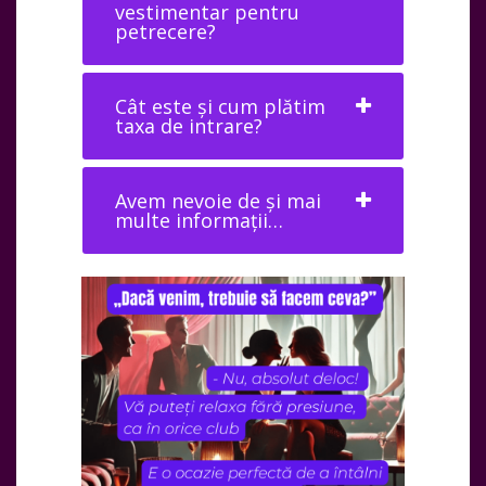
vestimentar pentru
petrecere?
Cât este și cum plătim
taxa de intrare?
Avem nevoie de și mai
multe informații…