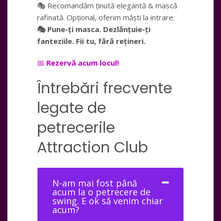
🎭 Recomandăm ținută elegantă & mască
rafinată. Opțional, oferim măști la intrare.
🎭 Pune-ți masca. Dezlănțuie-ți
fanteziile. Fii tu, fără rețineri.
📅
Rezervă acum locul!
Întrebări frecvente
legate de
petrecerile
Attraction Club
N-am mai fost până
acum la o petrecere de
swing. E ok să venim chiar
acum?