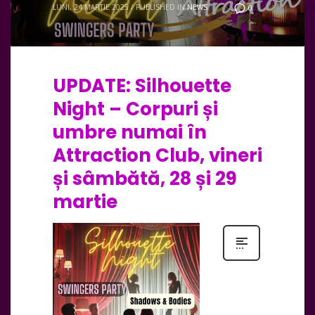
LUNI, 24 MARTIE 2025
/
PUBLISHED IN
NEWS
0
UPDATE: Silhouette
Night – Corpuri și
umbre numai în
Attraction Club, vineri
și sâmbătă, 28 și 29
martie