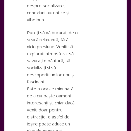
despre socializare,
conexiuni autentice și
vibe bun.
Puteți să vă bucurați de o
seară relaxantă, fără
nicio presiune. Veniți să
explorați atmosfera, să
savurați o băutură, să
socializați și să
descoperiți un loc nou și
fascinant.
Este o ocazie minunată
de a cunoaște oameni
interesanți și, chiar dacă
veniți doar pentru
distracție, o astfel de
ieșire poate aduce un
plus de energie și