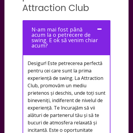
Attraction Club
N-am mai fost până
acum la o petrecere de
swing. E ok să venim chiar
acum?
Desigur! Este petrecerea perfectă
pentru cei care sunt la prima
experiență de swing. La Attraction
Club, promovăm un mediu
prietenos și deschis, unde toți sunt
bineveniți, indiferent de nivelul de
experiență. Te încurajăm să vii
alături de partenerul tău și să te
bucuri de atmosfera relaxată și
incitantă. Este o oportunitate