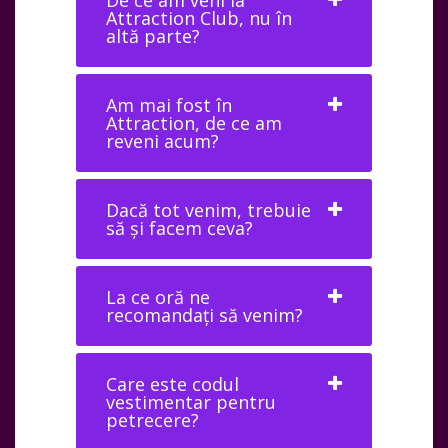
Attraction Club, nu în
altă parte?
Am mai fost în
Attraction, de ce am
reveni acum?
Dacă tot venim, trebuie
să și facem ceva?
La ce oră ne
recomandați să venim?
Care este codul
vestimentar pentru
petrecere?