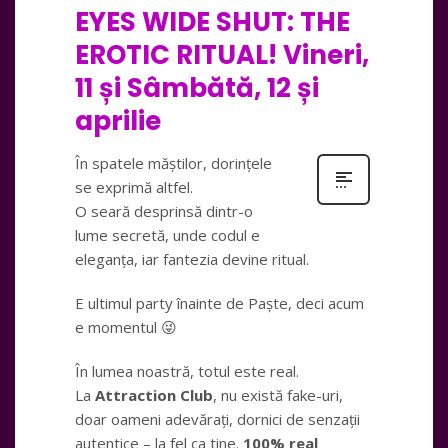
EYES WIDE SHUT: THE
EROTIC RITUAL! Vineri,
11 și Sâmbătă, 12 și
aprilie
În spatele măștilor, dorințele
se exprimă altfel.
O seară desprinsă dintr-o
lume secretă, unde codul e
eleganța, iar fantezia devine ritual.
E ultimul party înainte de Paște, deci acum
e momentul 😜
În lumea noastră, totul este real.
La
Attraction Club
, nu există fake-uri,
doar oameni adevărați, dornici de senzații
autentice – la fel ca tine.
100% real