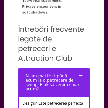
100% real customers.
Private encounters in
soft shadows.
Întrebări frecvente
legate de
petrecerile
Attraction Club
N-am mai fost până
acum la o petrecere de
swing. E ok să venim chiar
acum?
Desigur! Este petrecerea perfectă