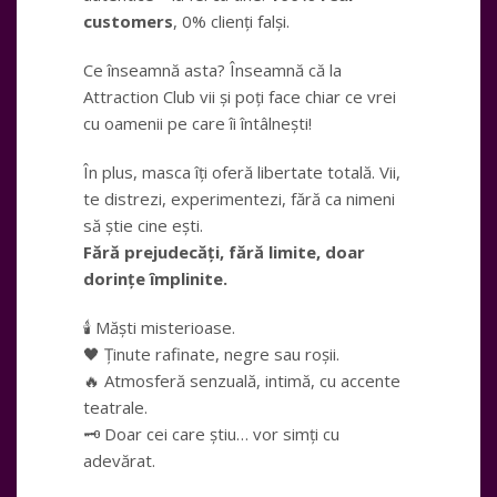
customers
, 0% clienți falși.
Ce înseamnă asta? Înseamnă că la
Attraction Club vii și poți face chiar ce vrei
cu oamenii pe care îi întâlnești!
În plus, masca îți oferă libertate totală. Vii,
te distrezi, experimentezi, fără ca nimeni
să știe cine ești.
Fără prejudecăți, fără limite, doar
dorințe împlinite.
🕯️ Măști misterioase.
🖤 Ținute rafinate, negre sau roșii.
🔥 Atmosferă senzuală, intimă, cu accente
teatrale.
🗝️ Doar cei care știu… vor simți cu
adevărat.