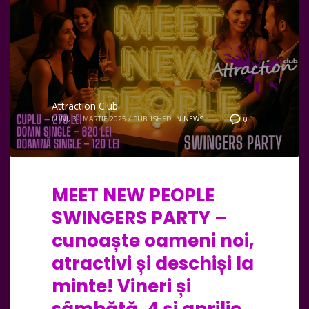
Attraction Club
LUNI, 31 MARTIE 2025
/
PUBLISHED IN
NEWS
0
MEET NEW PEOPLE
SWINGERS PARTY –
cunoaște oameni noi,
atractivi și deschiși la
minte! Vineri și