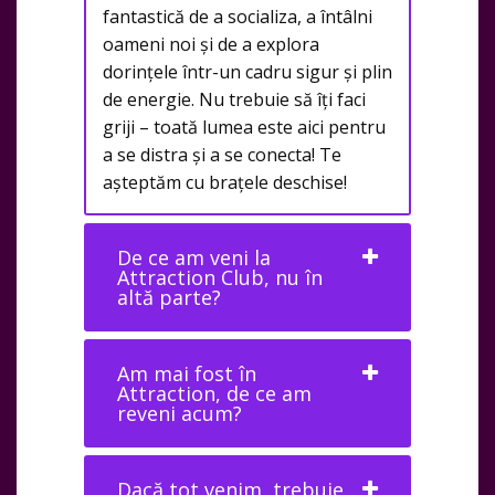
fantastică de a socializa, a întâlni
oameni noi și de a explora
dorințele într-un cadru sigur și plin
de energie. Nu trebuie să îți faci
griji – toată lumea este aici pentru
a se distra și a se conecta! Te
așteptăm cu brațele deschise!
De ce am veni la
Attraction Club, nu în
altă parte?
Am mai fost în
Attraction, de ce am
reveni acum?
Dacă tot venim, trebuie