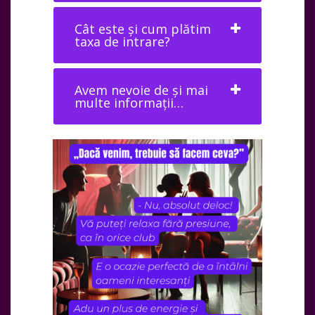
Cât este și cum plătim
taxa de intrare?
Avem nevoie de și mai
multe informații…