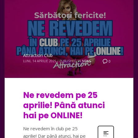
Attraction Club
LUNI, 14 APRILIE 2025
/
PUBLISHED IN
NEWS
0
Ne revedem pe 25
aprilie! Până atunci
hai pe ONLINE!
Ne revedem în club pe 25
aprilie! Dar până atunci, hai pe