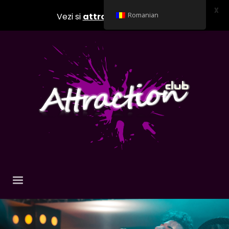
X
Vezi si
attractionclub.ro
Romanian