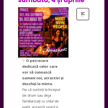
sâmbătă, 4 și aprilie
✨
O petrecere
dedicată celor care
vor să cunoască
oameni noi, atractivi și
deschiși la minte.
Fie că sunteți la început
de drum sau deja
familiarizați cu stilul de
viață, această seară e