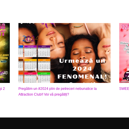
i 2
Pregătim un #2024 plin de petreceri nebunatice la
SWEET
Attraction Club!! Voi vă pregătiți?