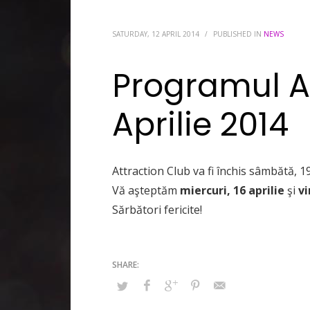
SATURDAY, 12 APRIL 2014
/
PUBLISHED IN
NEWS
Programul At
Aprilie 2014
Attraction Club va fi închis sâmbătă, 19
Vă aşteptăm
miercuri, 16 aprilie
şi
vi
Sărbători fericite!