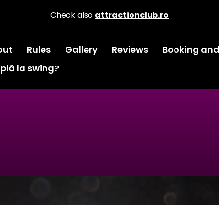
Check also
attractionclub.ro
out
Rules
Gallery
Reviews
Booking and
plă la swing?