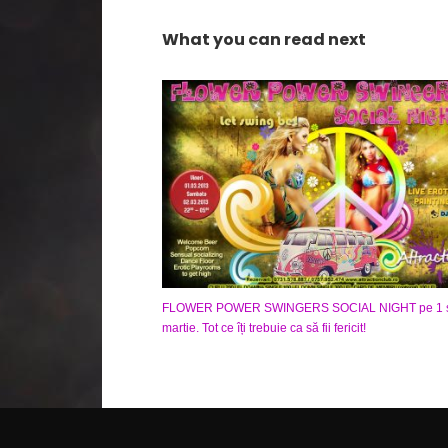
What you can read next
FLOWER POWER SWINGERS SOCIAL NIGHT pe 1 ș
martie. Tot ce îți trebuie ca să fii fericit!