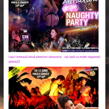
Uau! Urmează două petreceri obraznice…(se lasă cu multe orgasme)
ahhhh💥