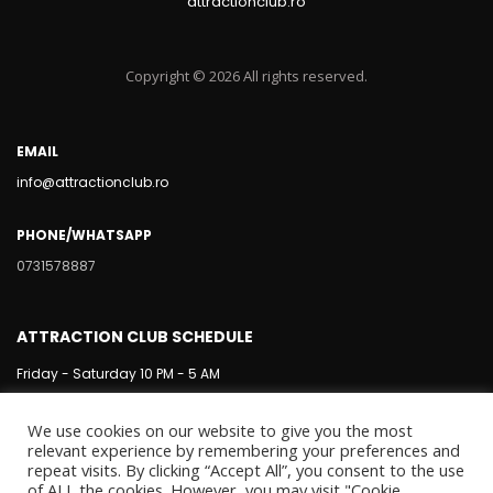
attractionclub.ro
Copyright © 2026 All rights reserved.
EMAIL
info@attractionclub.ro
PHONE/WHATSAPP
0731578887
ATTRACTION CLUB SCHEDULE
Friday - Saturday 10 PM - 5 AM
We use cookies on our website to give you the most
relevant experience by remembering your preferences and
repeat visits. By clicking “Accept All”, you consent to the use
of ALL the cookies. However, you may visit "Cookie