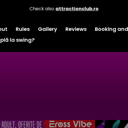
Check also
attractionclub.ro
out
Rules
Gallery
Reviews
Booking and
plă la swing?