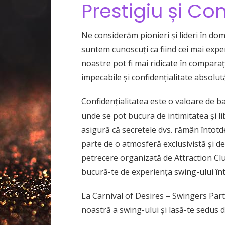
Prestigiu și Con
Ne considerăm pionieri și lideri în do
suntem cunoscuți ca fiind cei mai expe
noastre pot fi mai ridicate în comparaț
impecabile și confidențialitate absolut
Confidențialitatea este o valoare de b
unde se pot bucura de intimitatea și l
asigură că secretele dvs. rămân întotd
parte de o atmosferă exclusivistă și de
petrecere organizată de Attraction Club
bucură-te de experiența swing-ului într
La Carnival of Desires – Swingers Party
noastră a swing-ului și lasă-te sedus d