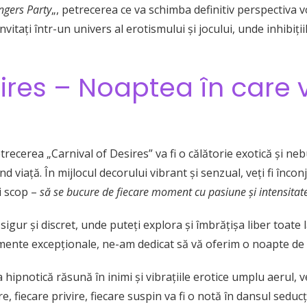
ngers Party
„, petrecerea ce va schimba definitiv perspectiva vo
itați într-un univers al erotismului și jocului, unde inhibițiil
ires – Noaptea în care v
etrecerea „Carnival of Desires” va fi o călătorie exotică și n
ind viață. În mijlocul decorului vibrant și senzual, veți fi înco
i scop –
să se bucure de fiecare moment cu pasiune și intensitat
igur și discret, unde puteți explora și îmbrățișa liber toate 
nte excepționale, ne-am dedicat să vă oferim o noapte de neu
ipnotică răsună în inimi și vibrațiile erotice umplu aerul, veț
 fiecare privire, fiecare suspin va fi o notă în dansul seducției