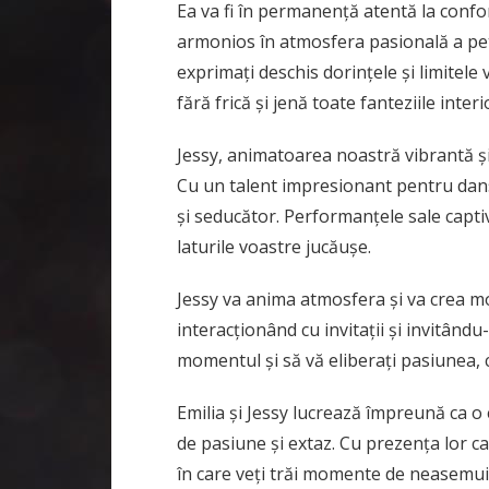
Ea va fi în permanență atentă la confor
armonios în atmosfera pasională a petr
exprimați deschis dorințele și limitele 
fără frică și jenă toate fanteziile interi
Jessy, animatoarea noastră vibrantă și
Cu un talent impresionant pentru dansur
și seducător. Performanțele sale captiv
laturile voastre jucăușe.
Jessy va anima atmosfera și va crea mom
interacționând cu invitații și invitându
momentul și să vă eliberați pasiunea, 
Emilia și Jessy lucrează împreună ca o
de pasiune și extaz. Cu prezența lor car
în care veți trăi momente de neasemuită