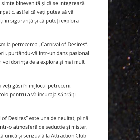
e simte binevenită și că se integrează
patic, astfel că veți putea să vă
eți în siguranță și că puteți explora
m la petrecerea „Carnival of Desires”.
erii, purtându-vă într-un dans pasional
n voi dorința de a explora și mai mult
eți găsi în mijlocul petrecerii,
colo pentru a vă încuraja să trăiți
 of Desires” este una de neuitat, plină
 într-o atmosferă de seducție și mister,
ă unică și senzuală la Attraction Club