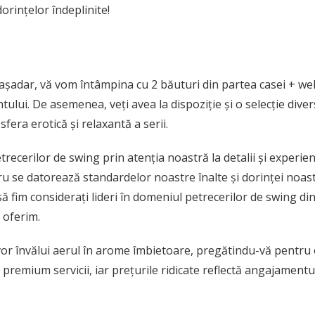
dorințelor îndeplinite!
 așadar, vă vom întâmpina cu 2 băuturi din partea casei + 
ului. De asemenea, veți avea la dispoziție și o selecție dive
sfera erotică și relaxantă a serii.
recerilor de swing prin atenția noastră la detalii și experie
u se datorează standardelor noastre înalte și dorinței noastr
 fim considerați lideri în domeniul petrecerilor de swing di
 oferim.
e vor învălui aerul în arome îmbietoare, pregătindu-vă pentru
premium servicii, iar prețurile ridicate reflectă angajamentu