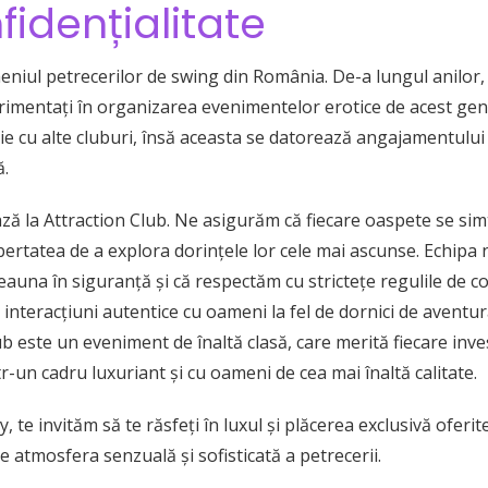
fidențialitate
meniul petrecerilor de swing din România. De-a lungul anilor,
rimentați în organizarea evenimentelor erotice de acest gen
ie cu alte cluburi, însă aceasta se datorează angajamentului n
ă.
ază la Attraction Club. Ne asigurăm că fiecare oaspete se simt
ibertatea de a explora dorințele lor cele mai ascunse. Echipa
eauna în siguranță și că respectăm cu strictețe regulile de co
 interacțiuni autentice cu oameni la fel de dornici de aventur
 este un eveniment de înaltă clasă, care merită fiecare invest
-un cadru luxuriant și cu oameni de cea mai înaltă calitate.
, te invităm să te răsfeți în luxul și plăcerea exclusivă ofer
e atmosfera senzuală și sofisticată a petrecerii.