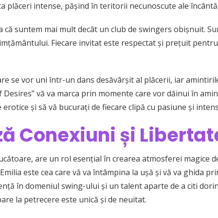
a plăceri intense, pășind în teritorii necunoscute ale încântăr
afla că suntem mai mult decât un club de swingers obișnuit. Su
onsimțământului. Fiecare invitat este respectat și prețuit pentr
e se vor uni într-un dans desăvârșit al plăcerii, iar amintirile
f Desires” vă va marca prin momente care vor dăinui în amin
 erotice și să vă bucurați de fiecare clipă cu pasiune și intens
 Conexiuni și Libertat
ucătoare, are un rol esențial în crearea atmosferei magice d
ilia este cea care vă va întâmpina la ușă și vă va ghida prin 
nță în domeniul swing-ului și un talent aparte de a citi dorințe
pare la petrecere este unică și de neuitat.