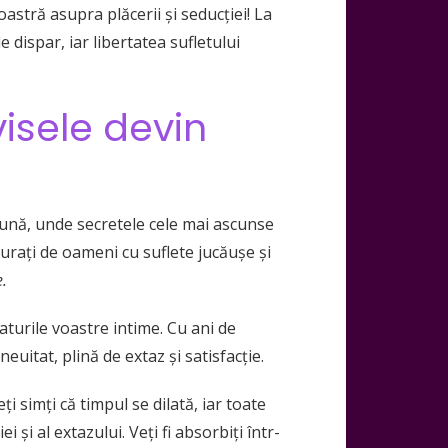
astră asupra plăcerii și seducției! La
e dispar, iar libertatea sufletului
isele devin
ebună, unde secretele cele mai ascunse
njurați de oameni cu suflete jucăușe și
e.
laturile voastre intime. Cu ani de
itat, plină de extaz și satisfacție.
i simți că timpul se dilată, iar toate
 și al extazului. Veți fi absorbiți într-