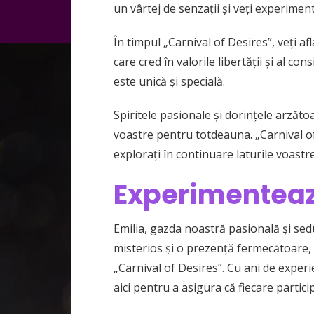
un vârtej de senzații și veți experiment
În timpul „Carnival of Desires”, veți 
care cred în valorile libertății și al c
este unică și specială.
Spiritele pasionale și dorințele arzătoar
voastre pentru totdeauna. „Carnival o
explorați în continuare laturile voastre
Experimentează
Emilia, gazda noastră pasională și sed
misterios și o prezență fermecătoare, Em
„Carnival of Desires”. Cu ani de experie
aici pentru a asigura că fiecare partici