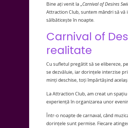
Bine ați venit la „
Carnival of Desires Swi
Attraction Club, suntem mândri să vă inv
sălbăticește în noapte.
Carnival of Des
realitate
Cu sufletul pregătit să se elibereze, p
se dezvăluie, iar dorințele interzise pr
minți deschise, toți împărtășind acelaș
La Attraction Club, am creat un spațiu s
experiență în organizarea unor evenime
Într-o noapte de carnaval, când muzica h
dorințele sunt permise. Fiecare atingere,