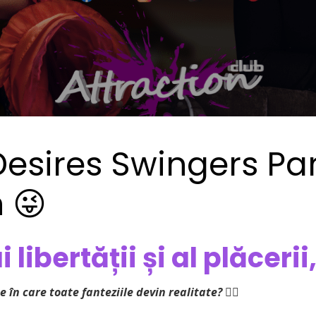
Desires Swingers Pa
 😜
 libertății și al plăcerii
me în care toate fanteziile devin realitate?
❤️‍🔥