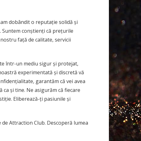
 am dobândit o reputație solidă și
. Suntem conștienți că prețurile
ostru față de calitate, servicii
e într-un mediu sigur și protejat,
 noastră experimentată și discretă vă
nfidențialitate, garantăm că vei avea
ă ca și tine. Ne asigurăm că fiecare
iție. Eliberează-ți pasiunile și
ite de Attraction Club. Descoperă lumea