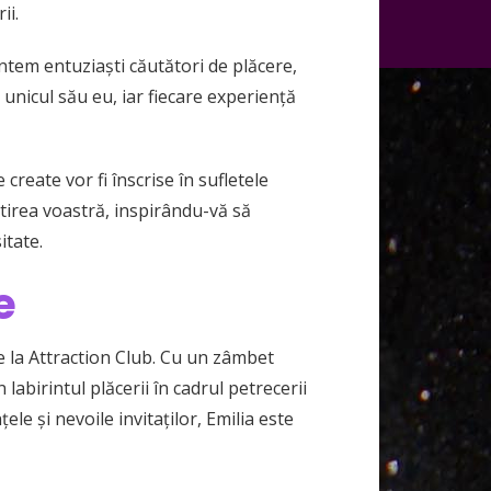
ii.
ntem entuziaști căutători de plăcere,
u unicul său eu, iar fiecare experiență
 create vor fi înscrise în sufletele
tirea voastră, inspirându-vă să
itate.
e
e la Attraction Club. Cu un zâmbet
labirintul plăcerii în cadrul petrecerii
le și nevoile invitaților, Emilia este