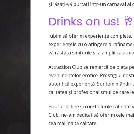
și lăsați-vă purtați într-un carnaval al 
Drinks on us! 🥂
Iubim să oferim experiențe complete,
experiențele cu o atingere a rafinament
vă răsfăța simțurile și a amplifica atmo
Attraction Club se remarcă pe piața pet
evenimentelor erotice. Prestigiul nostr
autentică experiență. Suntem mândri să
calitatea și profesionalismul pe care le
Băuturile fine și cocktailurile rafinat
Club, ne-am dedicat să oferim cele mai 
cea mai înaltă calitate.