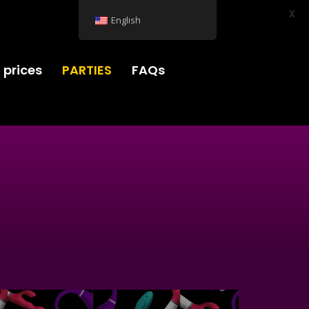
X
English
 prices
PARTIES
FAQs