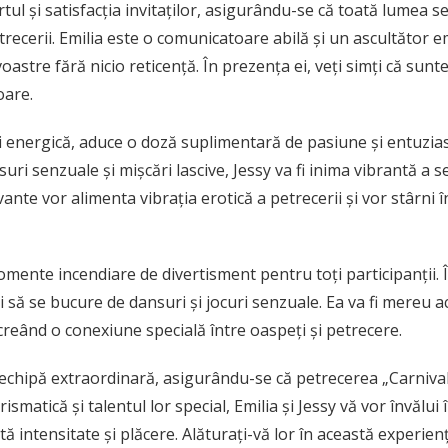
tul și satisfacția invitaților, asigurându-se că toată lumea s
ecerii. Emilia este o comunicatoare abilă și un ascultător em
voastre fără nicio reticență. În prezența ei, veți simți că sunt
oare.
 energică, aduce o doză suplimentară de pasiune și entuzias
i senzuale și mișcări lascive, Jessy va fi inima vibrantă a s
ante vor alimenta vibrația erotică a petrecerii și vor stârni î
ente incendiare de divertisment pentru toți participanții. Îi v
-i să se bucure de dansuri și jocuri senzuale. Ea va fi mereu a
creând o conexiune specială între oaspeți și petrecere.
 echipă extraordinară, asigurându-se că petrecerea „Carnival
ismatică și talentul lor special, Emilia și Jessy vă vor învălui
 intensitate și plăcere. Alăturați-vă lor în această experienț