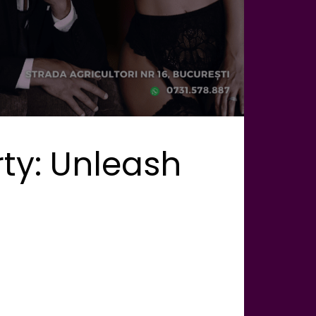
rty: Unleash
,