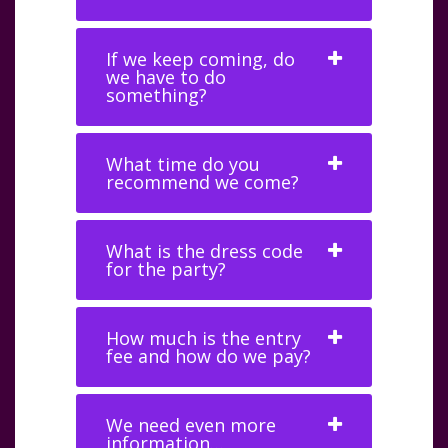
If we keep coming, do
we have to do
something?
What time do you
recommend we come?
What is the dress code
for the party?
How much is the entry
fee and how do we pay?
We need even more
information…