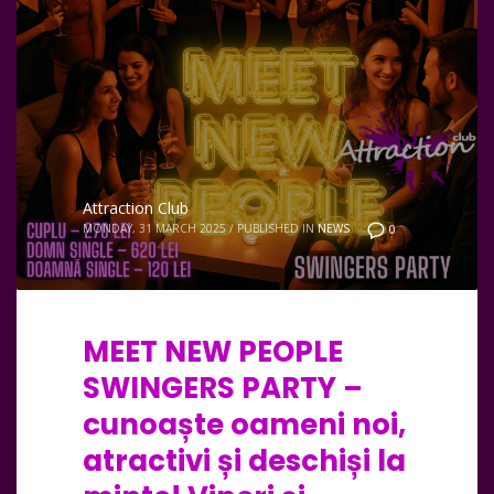
Attraction Club
MONDAY, 31 MARCH 2025
/
PUBLISHED IN
NEWS
0
MEET NEW PEOPLE
SWINGERS PARTY –
cunoaște oameni noi,
atractivi și deschiși la