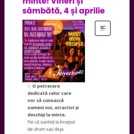
minte! Vineri și
sâmbătă, 4 și aprilie
✨
O petrecere
dedicată celor care
vor să cunoască
oameni noi, atractivi și
deschiși la minte.
Fie că sunteți la început
de drum sau deja