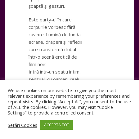
șoaptă și gesturi.
Este party-ul în care
corpurile vorbesc fără
cuvinte. Lumină de fundal,
ecrane, draperii și reflexii
care transformă clubul
într-o scenă erotică de
film noir.
Intră într-un spațiu intim,
senzual, cu oameni reali,
curajoși, frumoși. Cupluri,
We use cookies on our website to give you the most
solo, exploratori. Oameni
relevant experience by remembering your preferences and
care nu se arată complet,
repeat visits. By clicking “Accept All”, you consent to the use
of ALL the cookies. However, you may visit "Cookie
dar se oferă sincer.
Settings" to provide a controlled consent.
Welcome champagne.
Setări Cookies
ACCEPTĂ TOT
Open buffet. Erotic
show.