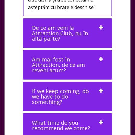
așteptăm cu brațele deschise!
De ce am veni la
Attraction Club, nu în
altă parte?
Am mai fost în
Attraction, de ce am
reveni acum?
If we keep coming, do
we have to do
something?
What time do you
recommend we come?