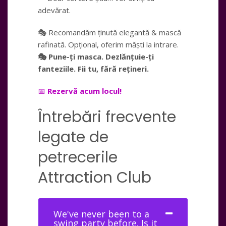
adevărat.
🎭 Recomandăm ținută elegantă & mască
rafinată. Opțional, oferim măști la intrare.
🎭 Pune-ți masca. Dezlănțuie-ți
fanteziile. Fii tu, fără rețineri.
📅
Rezervă acum locul!
Întrebări frecvente
legate de
petrecerile
Attraction Club
We've never been to a
swing party before. Is it