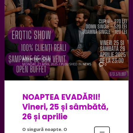
Attraction Club
MONDAY, 21 APRIL 2025
/
PUBLISHED IN
NEWS
0
NOAPTEA EVADĂRII!
Vineri, 25 și sâmbătă,
26 și aprilie
O singură noapte. O