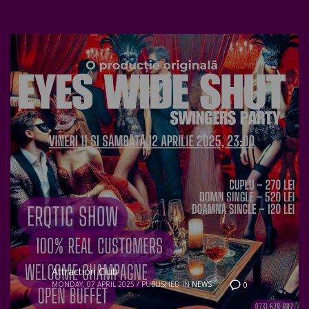
Attraction Club
MONDAY, 07 APRIL 2025
/
PUBLISHED IN
NEWS
0