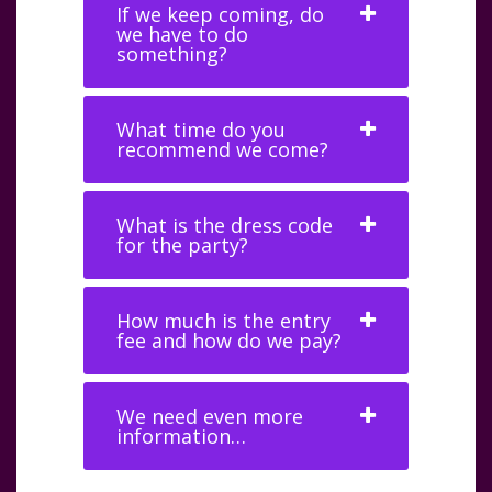
If we keep coming, do
we have to do
something?
What time do you
recommend we come?
What is the dress code
for the party?
How much is the entry
fee and how do we pay?
We need even more
information…