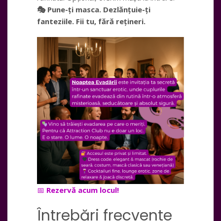
🎭 Pune-ți masca. Dezlănțuie-ți
fanteziile. Fii tu, fără rețineri.
📅
Rezervă acum locul!
Întrebări frecvente