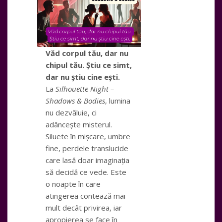
Văd corpul tău, dar nu
chipul tău. Știu ce simt,
dar nu știu cine ești.
La
Silhouette Night –
Shadows & Bodies
, lumina
nu dezvăluie, ci
adâncește misterul.
Siluete în mișcare, umbre
fine, perdele translucide
care lasă doar imaginația
să decidă ce vede. Este
o noapte în care
atingerea contează mai
mult decât privirea, iar
apropierea se face în