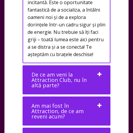
incitantă. Este o oportunitate
fantastică de a socializa, a întâlni
oameni noi și de a explora
dorințele într-un cadru sigur și plin
de energie. Nu trebuie să îți faci
griji – toată lumea este aici pentru
a se distra și a se conecta! Te
așteptăm cu brațele deschise!
De ce am veni la
Attraction Club, nu în
altă parte?
Am mai fost în
Attraction, de ce am
reveni acum?