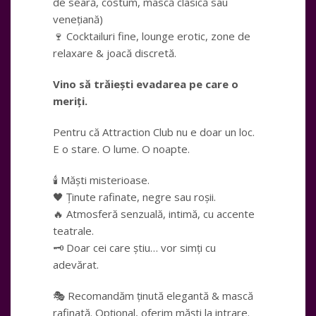
de seară, costum, mască clasică sau
venețiană)
🍷 Cocktailuri fine, lounge erotic, zone de
relaxare & joacă discretă.
Vino să trăiești evadarea pe care o
meriți.
Pentru că Attraction Club nu e doar un loc.
E o stare. O lume. O noapte.
🕯️ Măști misterioase.
🖤 Ținute rafinate, negre sau roșii.
🔥 Atmosferă senzuală, intimă, cu accente
teatrale.
🗝️ Doar cei care știu… vor simți cu
adevărat.
🎭 Recomandăm ținută elegantă & mască
rafinată. Opțional, oferim măști la intrare.