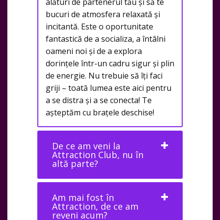
alături de partenerul tău și să te
bucuri de atmosfera relaxată și
incitantă. Este o oportunitate
fantastică de a socializa, a întâlni
oameni noi și de a explora
dorințele într-un cadru sigur și plin
de energie. Nu trebuie să îți faci
griji – toată lumea este aici pentru
a se distra și a se conecta! Te
așteptăm cu brațele deschise!
De ce am veni la
Attraction Club, nu în
altă parte?
Am mai fost în
Attraction, de ce am
reveni acum?