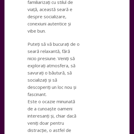
familiarizați cu stilul de
viață, această seară e
despre socializare,
conexiuni autentice și
vibe bun.
Puteți să vă bucurați de o
seară relaxantă, fără
nicio presiune. Veniți să
explorați atmosfera, să
savurați o băutură, să
socializați și să
descoperiți un loc nou și
fascinant.
Este o ocazie minunată
de a cunoaște oameni
interesanți și, chiar dacă
veniți doar pentru
distracție, o astfel de