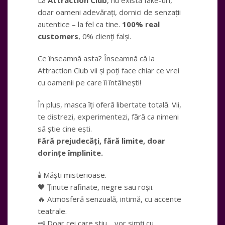
La
Attraction Club
, nu există fake-uri,
doar oameni adevărați, dornici de senzații
autentice – la fel ca tine.
100% real
customers
, 0% clienți falși.
Ce înseamnă asta? Înseamnă că la
Attraction Club vii și poți face chiar ce vrei
cu oamenii pe care îi întâlnești!
În plus, masca îți oferă libertate totală. Vii,
te distrezi, experimentezi, fără ca nimeni
să știe cine ești.
Fără prejudecăți, fără limite, doar
dorințe împlinite.
🕯️ Măști misterioase.
🖤 Ținute rafinate, negre sau roșii.
🔥 Atmosferă senzuală, intimă, cu accente
teatrale.
🗝️ Doar cei care știu… vor simți cu