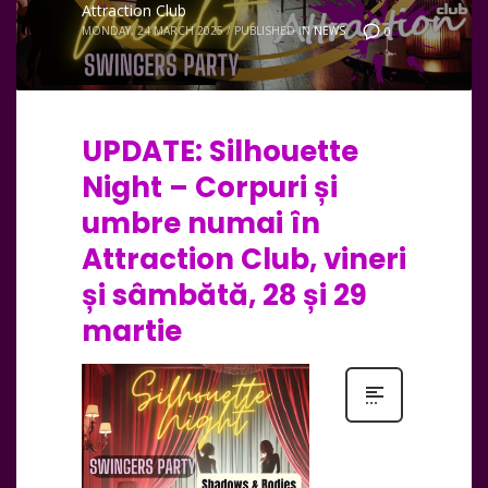
Attraction Club
MONDAY, 24 MARCH 2025
/
PUBLISHED IN
NEWS
0
UPDATE: Silhouette
Night – Corpuri și
umbre numai în
Attraction Club, vineri
și sâmbătă, 28 și 29
martie