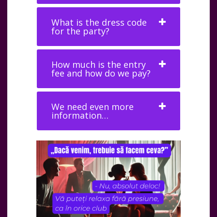
What is the dress code
for the party?
How much is the entry
fee and how do we pay?
We need even more
information…